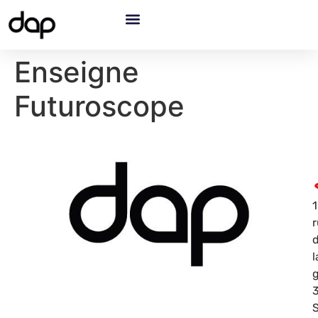
Enseigne
Futuroscope
1
l
g