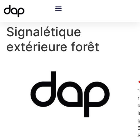
Signalétique
extérieure forêt
1
l
g