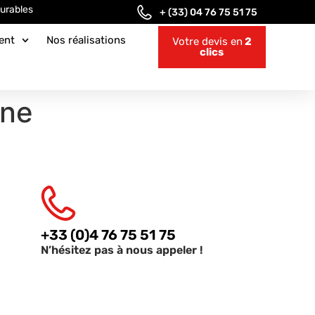
urables
+ (33) 04 76 75 51 75
ent
Nos réalisations
Votre devis en
2
clics
gne
+33 (0)4 76 75 51 75
N’hésitez pas à nous appeler !