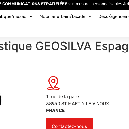
E COMMUNICATIONS STRATIFIÉES
sur-mesure, personnalisables & d
étique/muséo
Mobilier urbain/façade
Déco/agencem
ristique GEOSILVA Espa
1 rue de la gare,
38950 ST MARTIN LE VINOUX
FRANCE
Contactez-nous