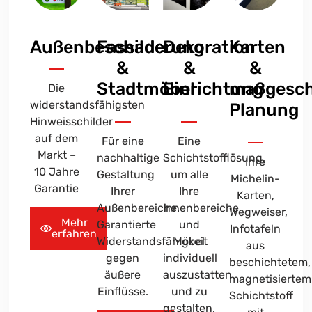
Außenbeschilderung
Fassade
Dekoration
Karten
&
&
&
Stadtmöbel
Einrichtung
maßgesch
Die
widerstandsfähigsten
Planung
Hinweisschilder
auf dem
Für eine
Eine
Markt –
nachhaltige
Schichtstofflösung,
Ihre
10 Jahre
Gestaltung
um alle
Michelin-
Garantie
Ihrer
Ihre
Karten,
Außenbereiche.
Innenbereiche
Wegweiser,
Mehr
Garantierte
und
Infotafeln
erfahren
Widerstandsfähigkeit
Möbel
aus
gegen
individuell
beschichtetem,
äußere
auszustatten
magnetisiertem
Einflüsse.
und zu
Schichtstoff
gestalten.